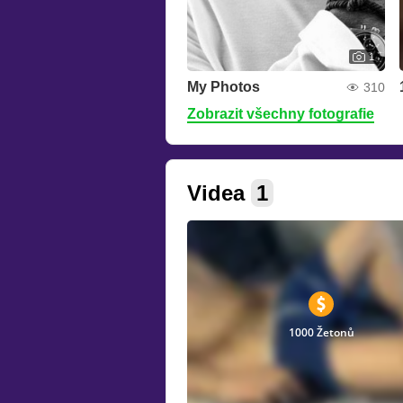
1
My Photos
310
Zobrazit všechny fotografie
Videa
1
1000 Žetonů