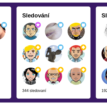
Sledování
Sl
344 sledovaní
192