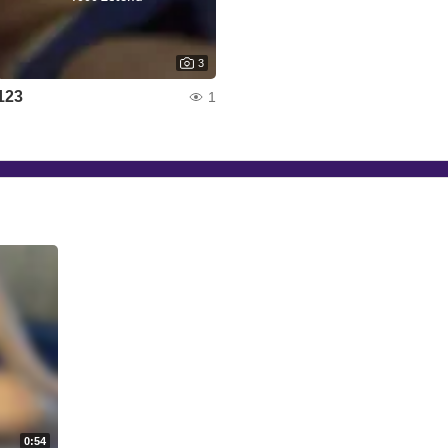
3
123
1
0:54