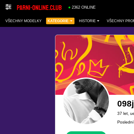
2362 ONLINE
VŠECHNY MODELKY
KATEGORIE
HISTORIE
VŠECHNY PRO
098jj
37 let, u
Poslední