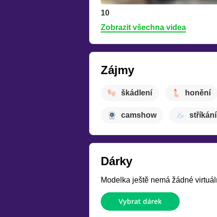
10
Zobrazit všechna videa
Zájmy
škádlení
honění
camshow
stříkání
Dárky
Modelka ještě nemá žádné virtuáln
Vybrat dárek