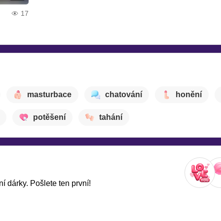
17
masturbace
chatování
honění
potěšení
tahání
í dárky. Pošlete ten první!