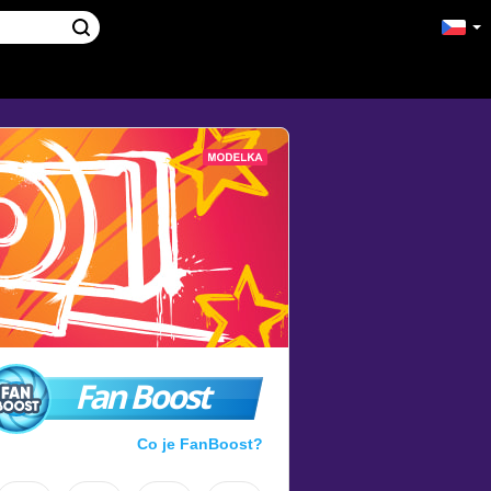
Fan Boost
Co je FanBoost?