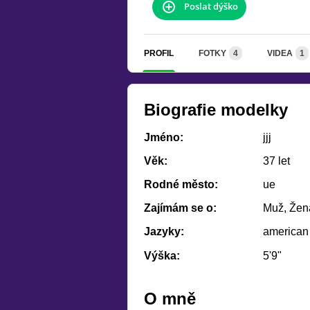
Poslat dýško
PROFIL
FOTKY
4
VIDEA
1
Biografie modelky
Jméno:
jjj
Věk:
37 let
Rodné město:
ue
Zajímám se o:
Muž, Žena
Jazyky:
american
Výška:
5'9"
O mně