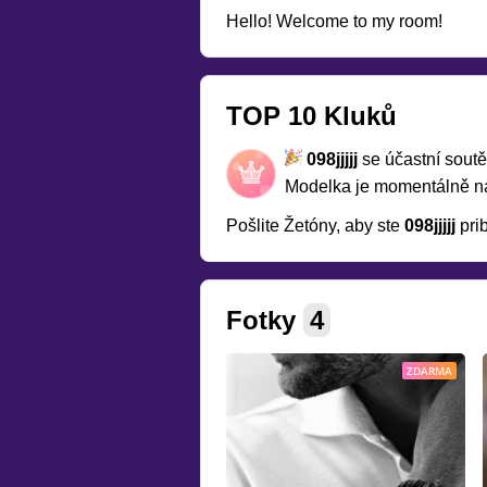
Hello! Welcome to my room!
TOP 10 Kluků
098jjjjj
se účastní sout
Modelka je momentálně 
Pošlite Žetóny, aby ste
098jjjjj
prib
Fotky
4
ZDARMA