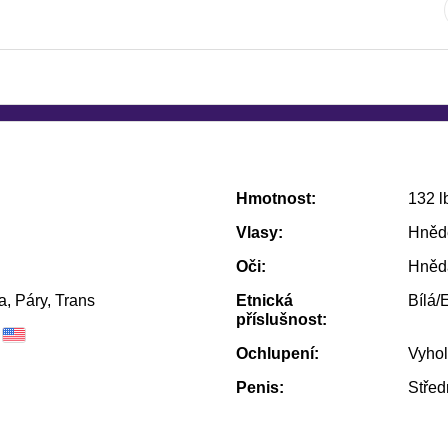
Hmotnost:
132 l
Vlasy:
Hněd
Oči:
Hněd
, Páry, Trans
Etnická
Bílá/
příslušnost:
Ochlupení:
Vyho
Penis:
Střed