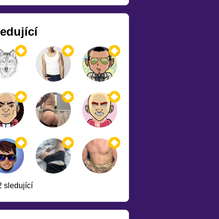
edující
 sledující