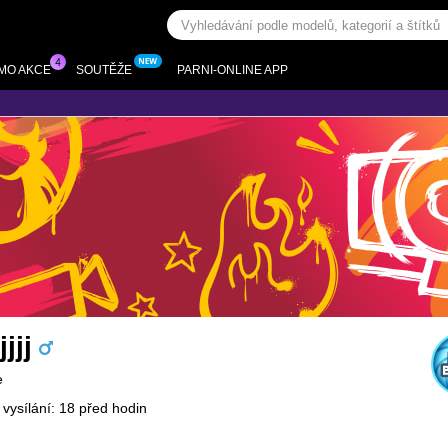
MO AKCE
SOUTĚŽE
PARNI-ONLINE APP
jjj
e
 vysílání: 18 před hodin