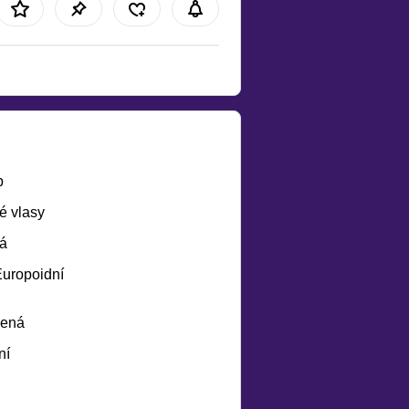
b
é vlasy
á
Europoidní
lená
ní