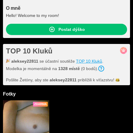
O mně
Hello! Welcome to my room!
Poslat dýško
TOP 10 Kluků
aleksey22811
se účastní soutěže
TOP 10 Kluků
.
Modelka je momentálně na
1328 místě
(0 bodů).
Pošlite Žetóny, aby ste
aleksey22811
priblížili k
víťazstvu!
Fotky
ZDARMA