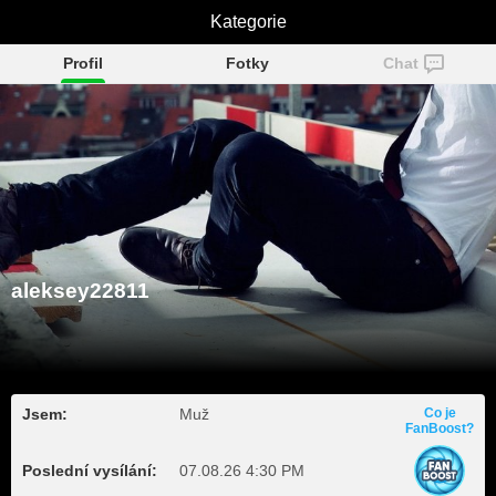
aleksey22811
Kategorie
Profil
Fotky
Chat
aleksey22811
Jsem:
Muž
Co je
FanBoost?
Poslední vysílání:
07.08.26 4:30 PM