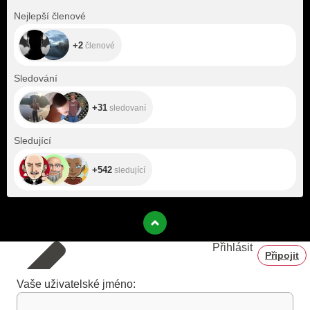
+2
Nejlepší členové
+2
členové
+31
Sledování
+31
sledovaní
+542
Sledující
+542
sledující
Přihlásit
Připojit
Vaše uživatelské jméno: