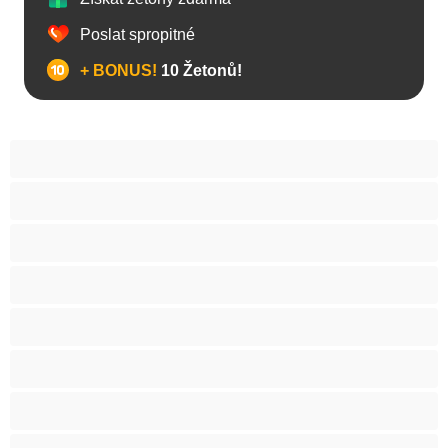
Poslat spropitné
+ BONUS!
10 Žetonů!
Anál
Bisexuál
Gay
Heterosexuál
Medvědi
Nejlepší pro soukromý chat
Páry
Svalnaté holky