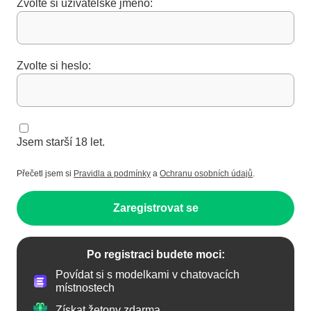
Zvolte si uživatelské jméno:
Zvolte si heslo:
Jsem starší 18 let.
Přečetl jsem si
Pravidla a podmínky
a
Ochranu osobních údajů
.
Zaregistrovat se
Po registraci budete moci:
Povídat si s modelkami v chatovacích
místnostech
Získat žetony zdarma