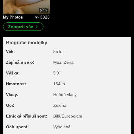
2
3823
My Photos
Zobrazit vše
Biografie modelky
Věk:
35 let
Zajímám se o:
Muž, Žena
Výška:
5'9"
Hmotnost:
154 lb
Vlasy:
Hnědé vlasy
Oči:
Zelená
Etnická příslušnost:
Bílá/Europoidní
Ochlupení:
Vyholená