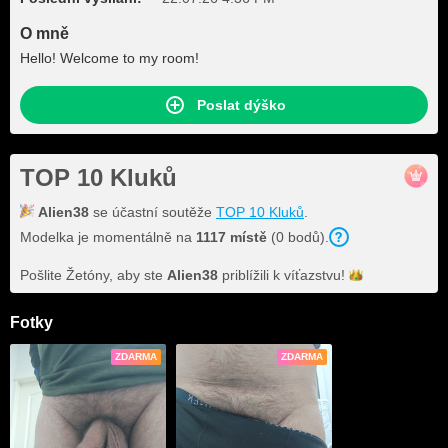
O mně
Hello! Welcome to my room!
Poslat dýško
TOP 10 Kluků
Alien38
se účastní soutěže
TOP 10 Kluků
.
Modelka je momentálně na
1117 místě
(0 bodů).
Pošlite Žetóny, aby ste
Alien38
priblížili k
víťazstvu!
Fotky
ZDARMA
ZDARMA