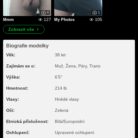
4
1
127
105
Mmm
My Photos
Zobrazit vše
Biografie modelky
Věk:
38 let
Zajímám se o:
Muž, Žena, Páry, Trans
Výška:
6'5"
Hmotnost:
214 lb
Vlasy:
Hnědé vlasy
Oči:
Zelená
Etnická příslušnost:
Bílá/Europoidní
Ochlupení:
Upravené ochlupení