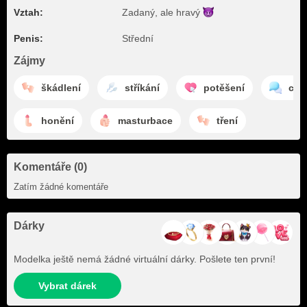
Vztah:
Zadaný, ale
hravý
Penis:
Střední
Zájmy
škádlení
stříkání
potěšení
cha
honění
masturbace
tření
Komentáře (0)
Zatím žádné komentáře
Dárky
Modelka ještě nemá žádné virtuální dárky. Pošlete ten první!
Vybrat dárek