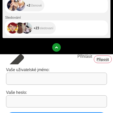
+2
členové
+23
Sledování
+23
sledovaní
Přihlásit
Připojit
Vaše uživatelské jméno:
Vaše heslo: