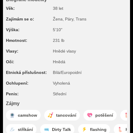
Věk:
38 let
Zajímám se o:
Žena, Páry, Trans
Výška:
5'10"
Hmotnost:
231 lb
Vlasy:
Hnědé vlasy
Oči:
Hnědá
Etnická příslušnost:
Bílá/Europoidní
Ochlupení:
Vyholená
Penis:
Střední
Zájmy
camshow
tancování
potěšení
stříkání
Dirty Talk
flashing
hon