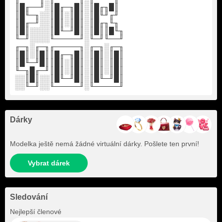
║█╓──╜░║█╓─╖█║░║█╓╖█║
║█╙─╖░░║█║░║█║░║█╙╜╓╜
║█╓─╜░░║█║░║█║░║█╓╖╙╖
║█║░░░░║█╙─╜█║░║█║║█╙╖
╙─╜░░░░╙─────╜░╙─╜╙──╜
╓─╖░╓─╖╓─────╖░╓─╖░╓─╖
║█║░║█║║█╓─╖█║░║█║░║█║
║█╙─╜█║║█║░║█║░║█║░║█║
╙─╖█╓─╜║█║░║█║░║█║░║█║
░░║█║░░║█╙─╜█║░║█╙─╜█║
░░╙─╜░░╙─────╜░╙─────╜
Dárky
Modelka ještě nemá žádné virtuální dárky. Pošlete ten první!
Vybrat dárek
Sledování
+2
Nejlepší členové