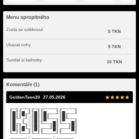
Menu spropitného
Zcela se svléknout
5 TKN
Ukázat nohy
5 TKN
Sundat si kalhotky
10 TKN
Komentáře (1)
GoldenTeen20
27.05.2026
╓─╖╓──╖╓─╖╓────╖╓────╖
║█║║█╓╜║█║║█╓──╜║█╓──╜
║█╙╜╓╜░║█║║█╙──╖║█╙──╖
║█╓╖╙╖░║█║╙──╖█║╙──╖█║
║█║║█╙╖║█║╓──╜█║╓──╜█║
╙─╜╙──╜╙─╜╙────╜╙────╜
╓────╖░╓─────╖░╓────╖