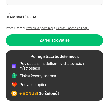
Jsem starší 18 let.
Přečetl jsem si
Pravidla a podmínky
a
Ochranu osobních údajů
.
Zaregistrovat se
Po registraci budete moci:
Povídat si s modelkami v chatovacích
místnostech
Získat žetony zdarma
Poslat spropitné
+ BONUS!
10 Žetonů!