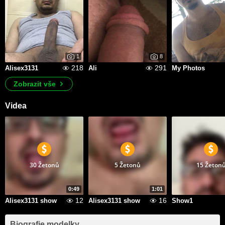
1
8
218
291
Alisex3131
Ali
My Photos
Zobrazit vše
Videa
30 Žetonů
5 Žetonů
15 Žeton
0:49
1:01
12
16
Alisex3131 show
Alisex3131 show
Show1
Biografie modelky