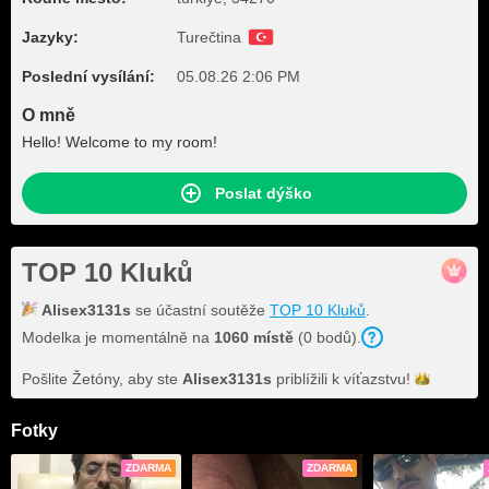
Jazyky:
Turečtina
Poslední vysílání:
05.08.26 2:06 PM
O mně
Hello! Welcome to my room!
Poslat dýško
TOP 10 Kluků
Alisex3131s
se účastní soutěže
TOP 10 Kluků
.
Modelka je momentálně na
1060 místě
(0 bodů).
Pošlite Žetóny, aby ste
Alisex3131s
priblížili k
víťazstvu!
Fotky
ZDARMA
ZDARMA