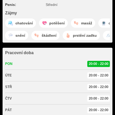
Penis:
Střední
Zájmy
chatování
potěšení
masáž
ca
snění
škádlení
prstění zadku
s
Pracovní doba
PON
20:00 - 22:00
ÚTE
20:00 - 22:00
STŘ
20:00 - 22:00
ČTV
20:00 - 22:00
PÁT
20:00 - 22:00