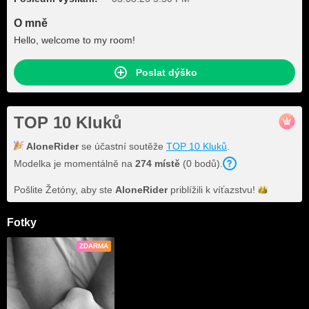
O mně
Hello, welcome to my room!
Poslat dýško
TOP 10 Kluků
AloneRider
se účastní soutěže
TOP 10 Kluků
.
Modelka je momentálně na
274 místě
(0 bodů).
Pošlite Žetóny, aby ste
AloneRider
priblížili k
víťazstvu!
Fotky
ZDARMA