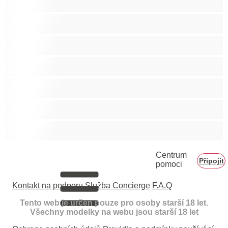
Medvědi
Nejlepší pro soukromý chat
Páry
Svalnaté holky
Velký penis
Vysoká škola
Centrum
Připojit
pomoci
Kontakt na podporu
Služba Concierge
F.A.Q
Tento web je určen pouze pro osoby starší 18 let.
Všechny modelky na webu jsou starší 18 let