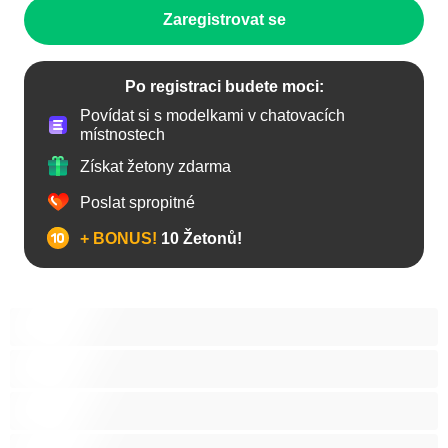
Zaregistrovat se
Po registraci budete moci:
Povídat si s modelkami v chatovacích
místnostech
Získat žetony zdarma
Poslat spropitné
+ BONUS!
10 Žetonů!
Anál
Bisexuál
Gay
Heterosexuál