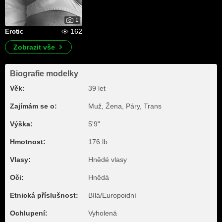
1
162
Erotic
Zobrazit vše
Biografie modelky
Věk:
39 let
Zajímám se o:
Muž, Žena, Páry, Trans
Výška:
5'9"
Hmotnost:
176 lb
Vlasy:
Hnědé vlasy
Oči:
Hnědá
Etnická příslušnost:
Bílá/Europoidní
Ochlupení:
Vyholená