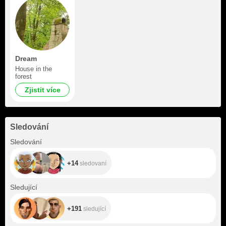
Dream
House in the
forest
Zjistit více
Sledování
+14
Sledování
+14
sledovaní
+191
Sledující
+191
sledující