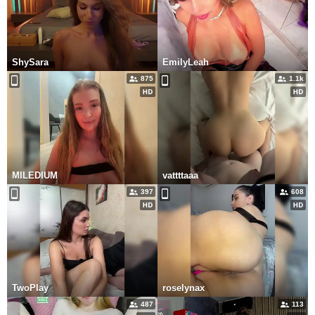
ShySara
EmilyLeah
875
1.1k
MILEDIUM
vattttaaa
397
608
TwoPlay
roselynax
487
113