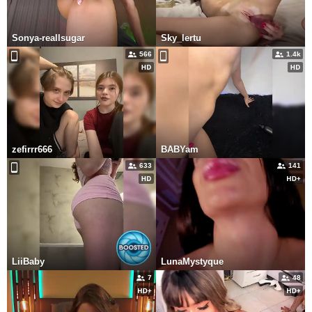
Sonya-reallsugar
Sky_lertu
566
1.4k
zefirrr666
BABYam
633
141
LiiBaby
LunaMystyque
7
48