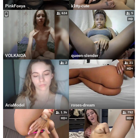
PinkFoxya
k1tty-cute
624
5
VOLKAIDA
queen-slender
2
21
AriaModel
roses-dream
1.3k
792