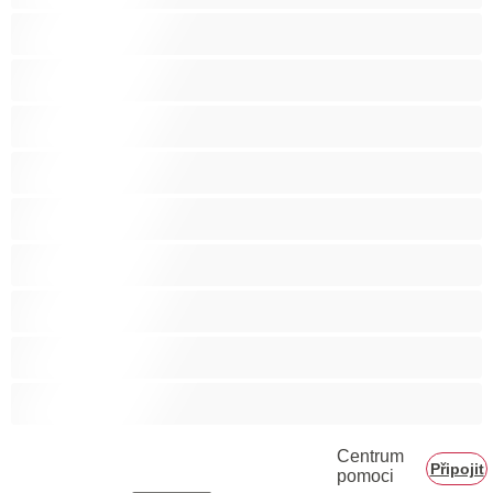
Bisexuál
Gay
Heterosexuál
Medvědi
Nejlepší pro soukromý chat
Páry
Svalnaté holky
Velký penis
Vysoká škola
Centrum
Připojit
pomoci