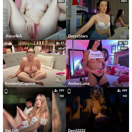
Jlucu4kA
DaryaStars
17
36
KimberlyCaprice
AmberLuna
380
488
VeLQiR
Devil2222