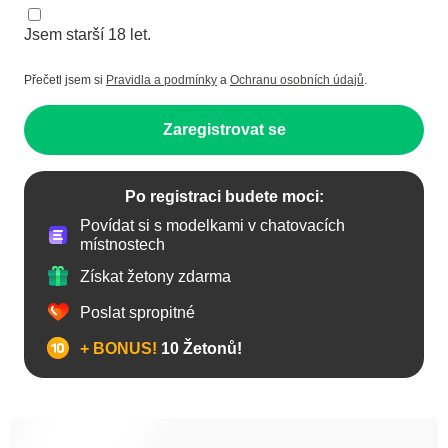
Jsem starší 18 let.
Přečetl jsem si
Pravidla a podmínky
a
Ochranu osobních údajů
.
Zaregistrovat se
Po registraci budete moci:
Povídat si s modelkami v chatovacích
místnostech
Získat žetony zdarma
Poslat spropitné
+ BONUS!
10 Žetonů!
Anál