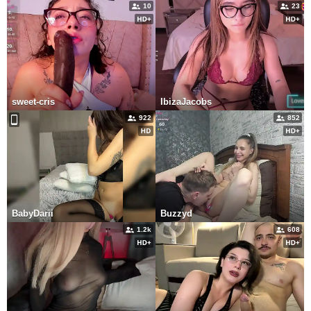
10
23
sweet-cris
IbizaJacobs
922
852
BabyDarii
Buzzyd
1.2k
608