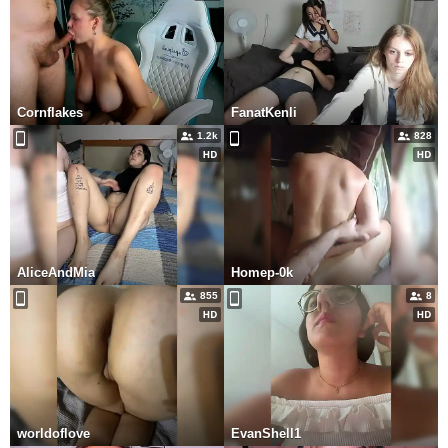
Cornflakes
FanatKenli
1.2k
828
AliceAndMia
Homep-0k
855
8
worldoflove
EvanShell1