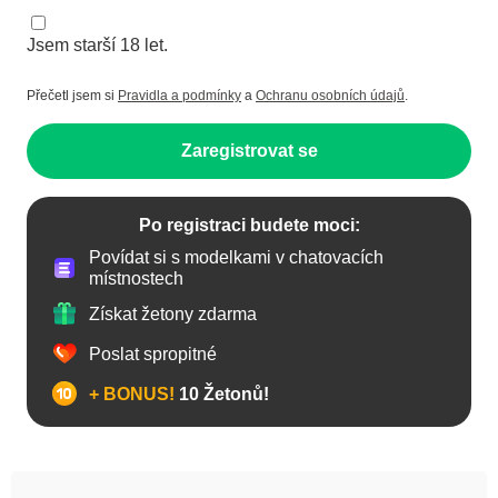
Jsem starší 18 let.
Přečetl jsem si
Pravidla a podmínky
a
Ochranu osobních údajů
.
Zaregistrovat se
Po registraci budete moci:
Povídat si s modelkami v chatovacích
místnostech
Získat žetony zdarma
Poslat spropitné
+ BONUS!
10 Žetonů!
Anál