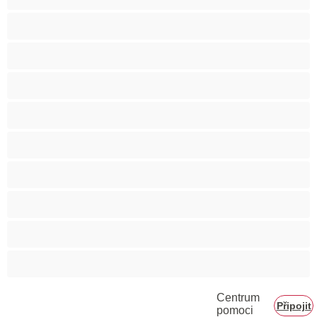
Bisexuál
Gay
Heterosexuál
Medvědi
Nejlepší pro soukromý chat
Páry
Svalnaté holky
Velký penis
Vysoká škola
Centrum
Připojit
pomoci