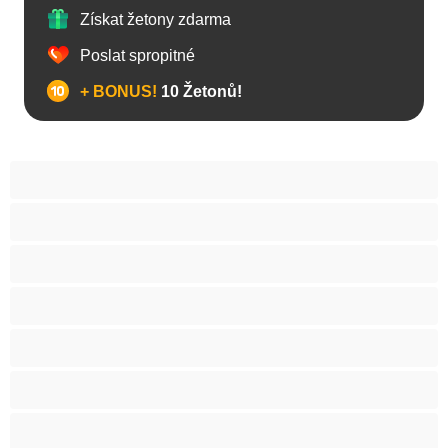
Získat žetony zdarma
Poslat spropitné
+ BONUS!
10 Žetonů!
Anál
Bisexuál
Gay
Heterosexuál
Medvědi
Nejlepší pro soukromý chat
Páry