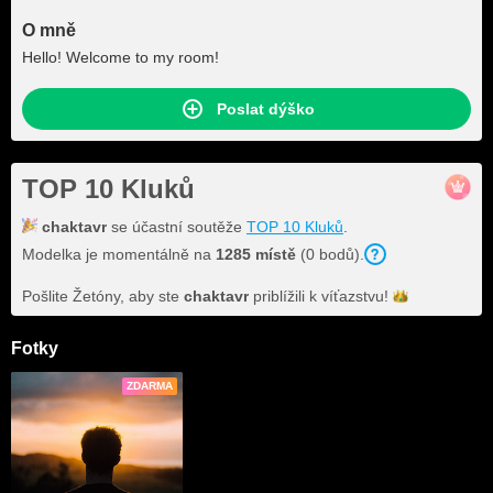
O mně
Hello! Welcome to my room!
Poslat dýško
TOP 10 Kluků
chaktavr
se účastní soutěže
TOP 10 Kluků
.
Modelka je momentálně na
1285 místě
(0 bodů).
Pošlite Žetóny, aby ste
chaktavr
priblížili k
víťazstvu!
Fotky
ZDARMA