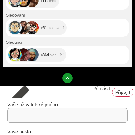
+11
členů
+51
Sledování
+51
sledovaní
+864
Sledující
+864
sledující
Přihlásit
Připojit
Vaše uživatelské jméno:
Vaše heslo: