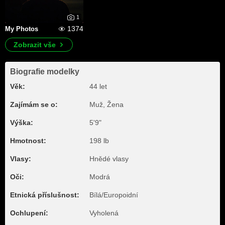
1
1374
My Photos
Zobrazit vše
Biografie modelky
Věk:
44 let
Zajímám se o:
Muž, Žena
Výška:
5'9"
Hmotnost:
198 lb
Vlasy:
Hnědé vlasy
Oči:
Modrá
Etnická příslušnost:
Bílá/Europoidní
Ochlupení:
Vyholená