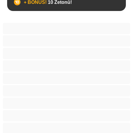
+ BONUS!
10 Žetonů!
Anál
Bisexuál
Gay
Heterosexuál
Medvědi
Nejlepší pro soukromý chat
Páry
Svalnaté holky
Velký penis