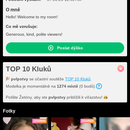
O mně
Hello! Welcome to my room!
Co mě vzrušuje:
Generous, kind, polite viewers!
Poslat dýško
TOP 10 Kluků
pvlpstvy
se účastní soutěže
TOP 10 Kluků
.
Modelka je momentálně na
1274 místě
(0 bodů).
Pošlite Žetóny, aby ste
pvlpstvy
priblížili k
víťazstvu!
Fotky
ZDARMA
ZDARMA