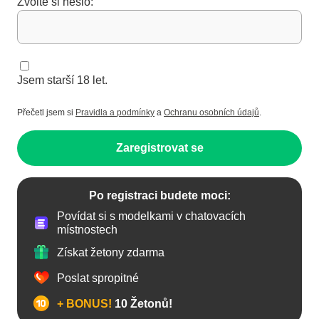
Zvolte si heslo:
Jsem starší 18 let.
Přečetl jsem si
Pravidla a podmínky
a
Ochranu osobních údajů
.
Zaregistrovat se
Po registraci budete moci:
Povídat si s modelkami v chatovacích
místnostech
Získat žetony zdarma
Poslat spropitné
+ BONUS!
10 Žetonů!