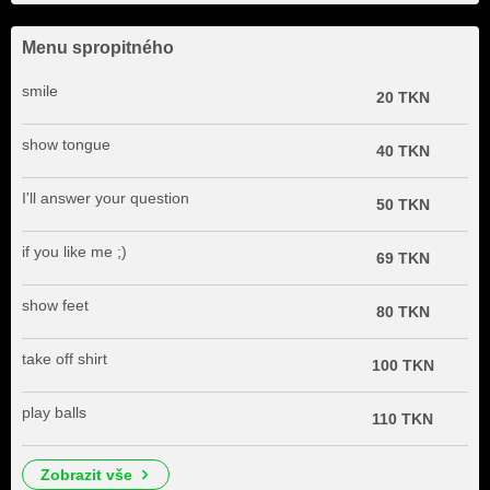
Menu spropitného
smile
20 TKN
show tongue
40 TKN
I'll answer your question
50 TKN
if you like me ;)
69 TKN
show feet
80 TKN
take off shirt
100 TKN
play balls
110 TKN
zobrazit vše