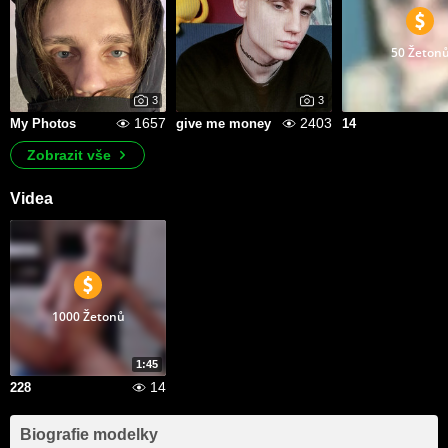
50 Žeton
3
3
1657
2403
My Photos
give me money
14
Zobrazit vše
Videa
1000 Žetonů
1:45
14
228
Biografie modelky