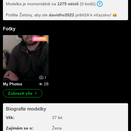
Modelka je momentálně na
1275 místě
(0 bodů).
Pošlite Žetóny, aby ste
davidhv2022
priblížili k
víťazstvu!
Fotky
ZDARMA
1
28
My Photos
Zobrazit vše
Biografie modelky
Věk:
37 let
Zajímám se o:
Žena