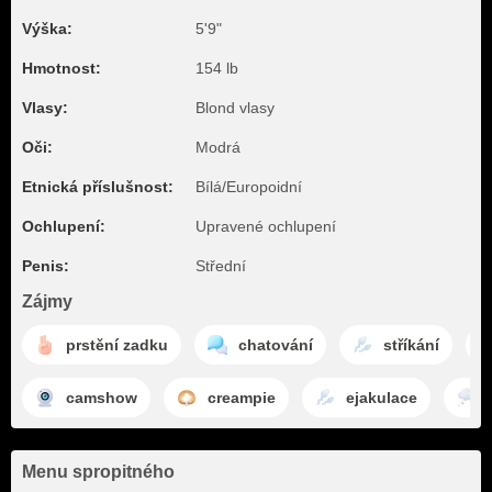
Výška:
5'9"
Hmotnost:
154 lb
Vlasy:
Blond vlasy
Oči:
Modrá
Etnická příslušnost:
Bílá/Europoidní
Ochlupení:
Upravené ochlupení
Penis:
Střední
Zájmy
prstění zadku
chatování
stříkání
camshow
creampie
ejakulace
Menu spropitného