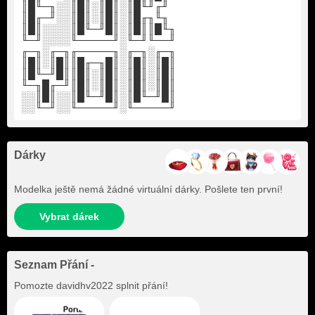
║█╙─╖░░║█║░║█║░║█╙╜╓╜
║█╓─╜░░║█║░║█║░║█╓╖╙╖
║█║░░░░║█╙─╜█║░║█║║█╙╖
╙─╜░░░░╙─────╜░╙─╜╙──╜
╓─╖░╓─╖╓─────╖░╓─╖░╓─╖
║█║░║█║║█╓─╖█║░║█║░║█║
║█╙─╜█║║█║░║█║░║█║░║█║
╙─╖█╓─╜║█║░║█║░║█║░║█║
░░║█║░░║█╙─╜█║░║█╙─╜█║
░░╙─╜░░╙─────╜░╙─────╜
Dárky
Modelka ještě nemá žádné virtuální dárky. Pošlete ten první!
Vybrat dárek
Seznam Přání -
Pomozte
davidhv2022
splnit přání!