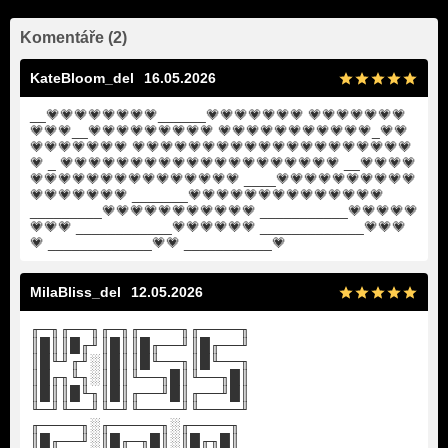
Komentáře (2)
KateBloom_del
16.05.2026
__💗💗💗💗💗💗💗💗______💗💗💗💗💗💗💗 💗💗💗💗💗💗💗
💗💗💗__💗💗💗💗💗💗💗💗💗 💗💗💗💗💗💗💗💗💗💗💗_💗💗
💗💗💗💗💗💗💗 💗💗💗💗💗💗💗💗💗💗💗💗💗💗💗💗💗💗💗💗
💗 _ 💗💗💗💗💗💗💗💗💗💗💗💗💗💗💗💗💗💗💗💗 __💗💗💗💗
💗💗💗💗💗💗💗💗💗💗💗💗💗💗💗 ____💗💗💗💗💗💗💗💗💗💗
💗💗💗💗💗💗💗 _______💗💗💗💗💗💗💗💗💗💗💗💗💗💗
_________💗💗💗💗💗💗💗💗💗💗💗 ___________💗💗💗💗💗
💗💗💗 ____________💗💗💗💗💗💗 _____________💗💗💗
💗 _____________💗💗 ___________💗
MilaBliss_del
12.05.2026
╓─╖╓──╖╓─╖╓────╖╓────╖
║█║║█╓╜║█║║█╓──╜║█╓──╜
║█╙╜╓╜░║█║║█╙──╖║█╙──╖
║█╓╖╙╖░║█║╙──╖█║╙──╖█║
║█║║█╙╖║█║╓──╜█║╓──╜█║
╙─╜╙──╜╙─╜╙────╜╙────╜
╓────╖░╓─────╖░╓────╖
║█╓──╜░║█╓─╖█║░║█╓╖█║