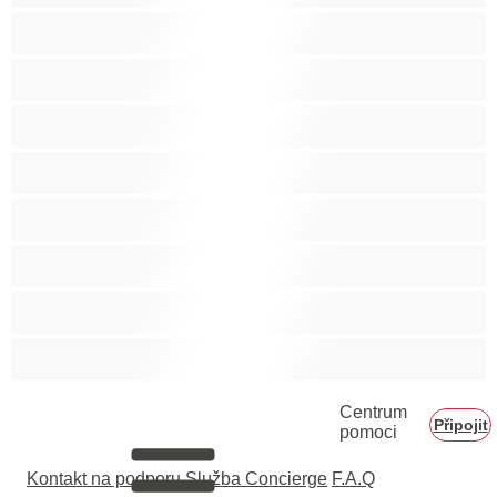
Gay
Heterosexuál
Medvědi
Nejlepší pro soukromý chat
Páry
Svalnaté holky
Velký penis
Vysoká škola
Centrum
Připojit
pomoci
Kontakt na podporu
Služba Concierge
F.A.Q