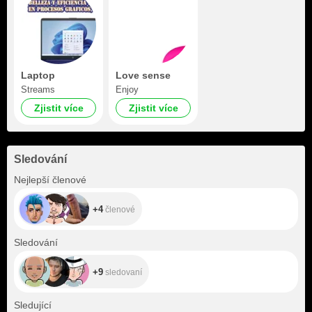
Laptop
Love sense
Streams
Enjoy
Zjistit více
Zjistit více
Sledování
+4
Nejlepší členové
+4
členové
+9
Sledování
+9
sledovaní
+19
Sledující