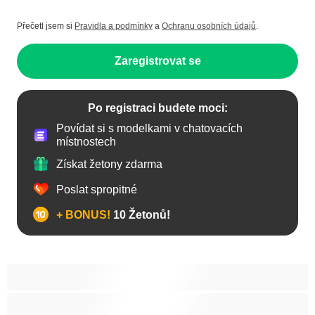
Přečetl jsem si
Pravidla a podmínky
a
Ochranu osobních údajů
.
Zaregistrovat se
Po registraci budete moci:
Povídat si s modelkami v chatovacích
místnostech
Získat žetony zdarma
Poslat spropitné
+ BONUS!
10 Žetonů!
Anál
Bisexuál