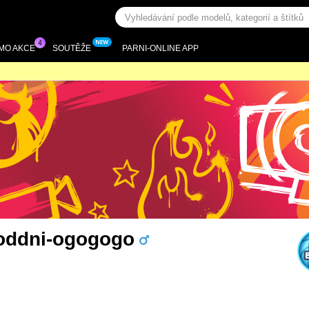
MO AKCE
SOUTĚŽE
PARNI-ONLINE APP
oddni-ogogogo