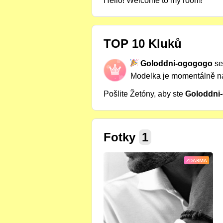
Hello! Welcome to my room!
TOP 10 Kluků
Goloddni-ogogogo
se
Modelka je momentálně 
Pošlite Žetóny, aby ste
Goloddni
Fotky
1
ZDARMA