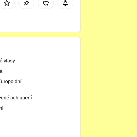
é vlasy
á
Europoidní
ené ochlupení
ní