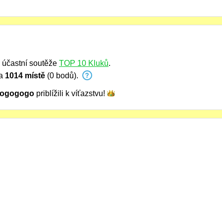
 účastní soutěže
TOP 10 Kluků
.
na
1014 místě
(0 bodů).
-ogogogo
priblížili k
víťazstvu!