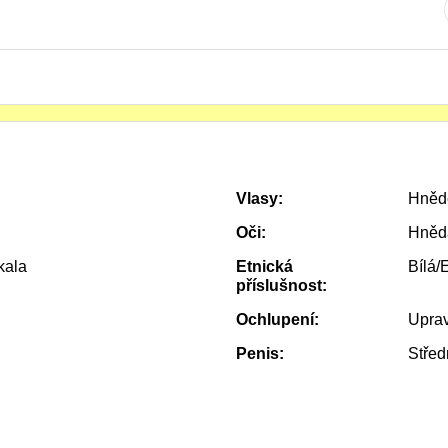
Vlasy:
Hněd
Oči:
Hněd
kala
Etnická
Bílá/
příslušnost:
Ochlupení:
Uprav
Penis:
Střed