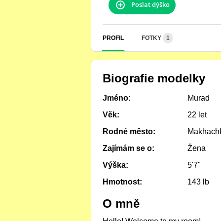
Poslat dýško
PROFIL
FOTKY
1
Biografie modelky
Jméno:
Murad
Věk:
22 let
Rodné město:
Makhach
Zajímám se o:
Žena
Výška:
5'7"
Hmotnost:
143 lb
O mně