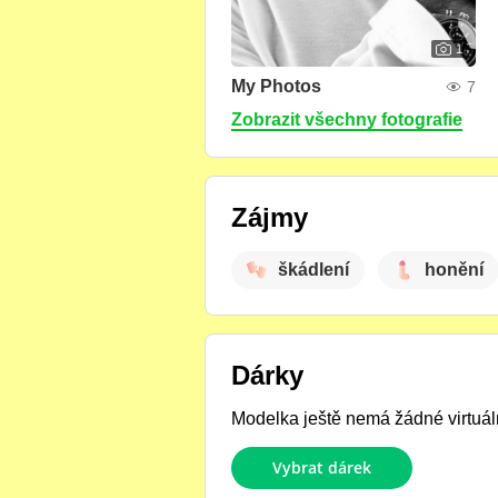
1
My Photos
7
Zobrazit všechny fotografie
Zájmy
škádlení
honění
Dárky
Modelka ještě nemá žádné virtuáln
Vybrat dárek