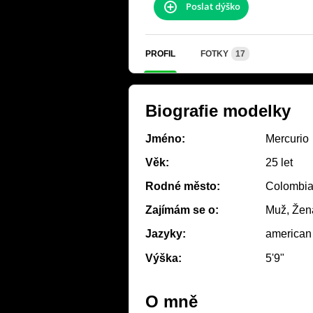
Poslat dýško
PROFIL
FOTKY
17
Biografie modelky
Jméno:
Mercurio
Věk:
25 let
Rodné město:
Colombi
Zajímám se o:
Muž, Žena
Jazyky:
american
Výška:
5'9"
O mně