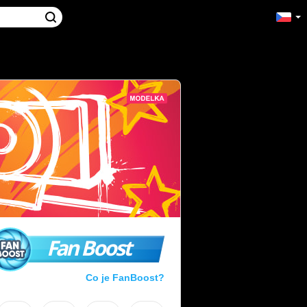
Fan Boost
Co je FanBoost?