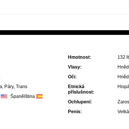
Hmotnost:
132 l
Vlasy:
Hněd
a
Oči:
Hněd
, Páry, Trans
Etnická
Hisp
příslušnost:
Španělština
Ochlupení:
Zaros
Penis:
Velká