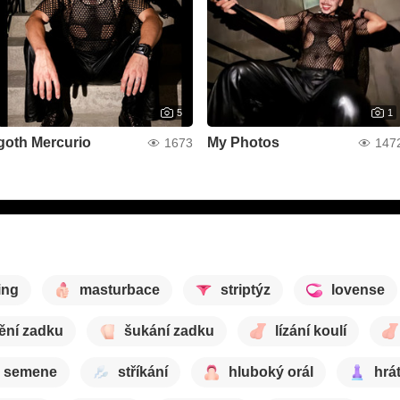
5
1
goth Mercurio
My Photos
1673
147
ing
masturbace
striptýz
lovense
ění zadku
šukání zadku
lízání koulí
 semene
stříkání
hluboký orál
hrá