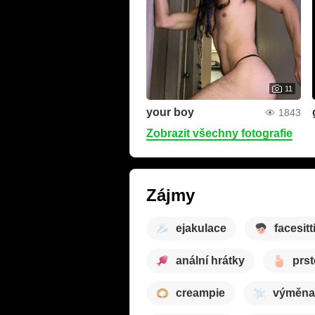
11
your boy
1843
Zobrazit všechny fotografie
Zájmy
ejakulace
facesitt
anální hrátky
prst
creampie
výměna