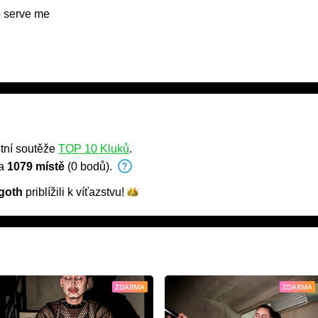
o serve me
tní soutěže
TOP 10 Kluků
.
na
1079 místě
(0 bodů).
goth
priblížili k
víťazstvu!
ZDARMA
ZDARMA