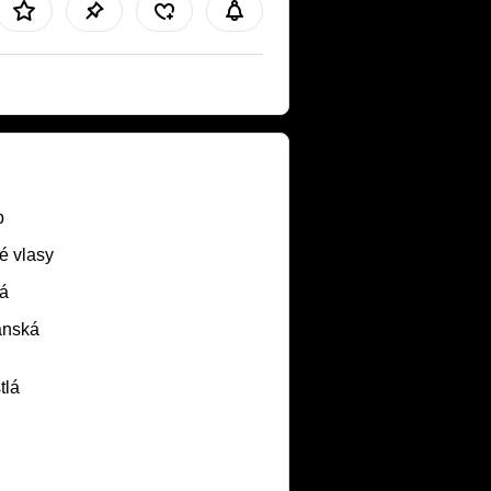
b
é vlasy
á
ánská
tlá