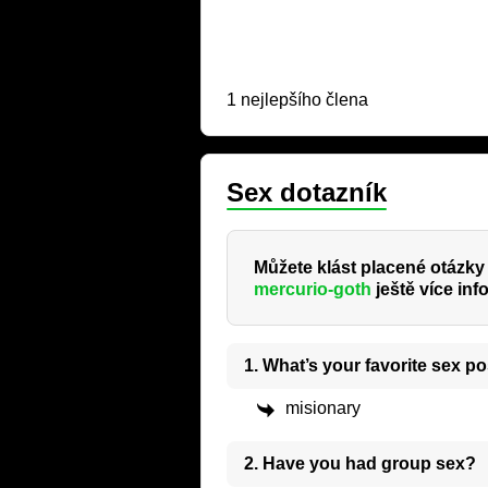
1 nejlepšího člena
Sex dotazník
Můžete klást placené otázky 
mercurio-goth
ještě více inf
1. What’s your favorite sex po
misionary
2. Have you had group sex?