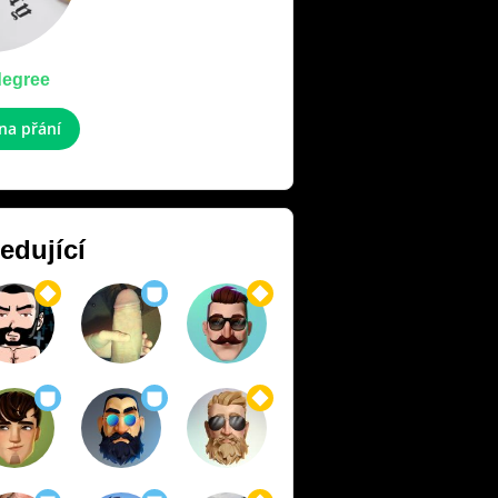
degree
na přání
edující