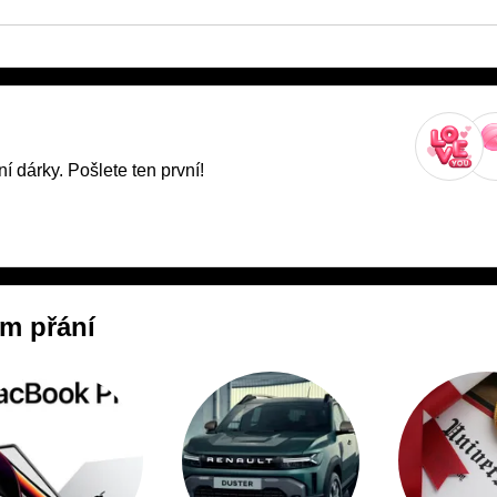
í dárky. Pošlete ten první!
m přání