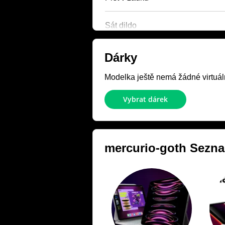
Sát dildo
Dárky
Modelka ještě nemá žádné virtuáln
Vybrat dárek
mercurio-goth
Sezna