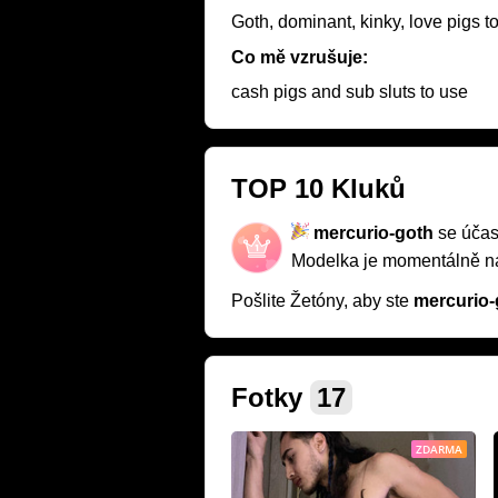
Goth, dominant, kinky, love pigs t
Co mě vzrušuje:
cash pigs and sub sluts to use
TOP 10 Kluků
mercurio-goth
se účas
Modelka je momentálně 
Pošlite Žetóny, aby ste
mercurio-
Fotky
17
ZDARMA