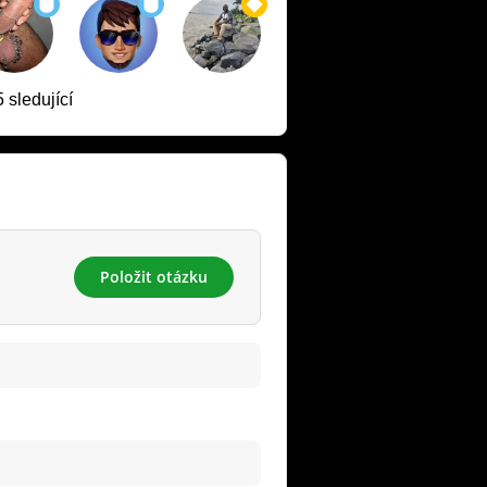
 sledující
Položit otázku