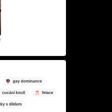
2
gay dominance
cucání koulí
felace
tky s dildem