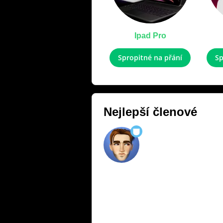
Ipad Pro
Spropitné na přání
Sp
Nejlepší členové