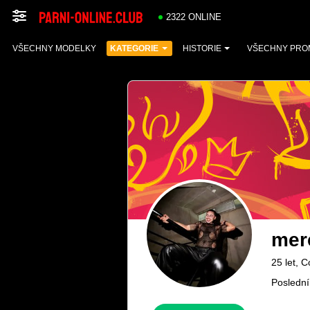
2322 ONLINE
VŠECHNY MODELKY
KATEGORIE
HISTORIE
VŠECHNY PRO
mer
25 let, 
Poslední