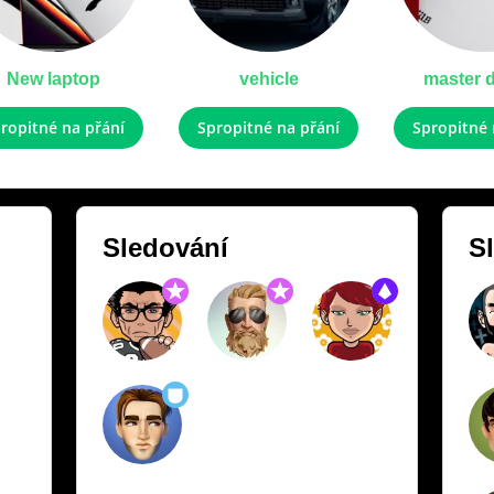
New laptop
vehicle
master 
ropitné na přání
Spropitné na přání
Spropitné 
Sledování
Sl