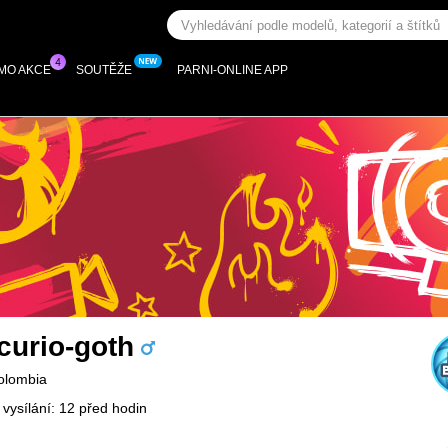
MO AKCE
SOUTĚŽE
PARNI-ONLINE APP
curio-goth
Colombia
 vysílání: 12 před hodin