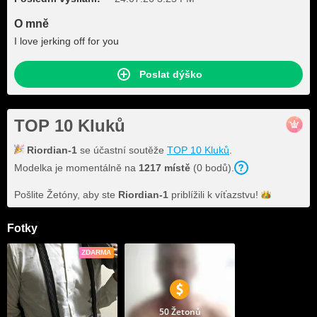
O mně
I love jerking off for you
Poslat dýško
TOP 10 Kluků
Riordian-1
se účastní soutěže
TOP 10 Kluků
.
Modelka je momentálně na
1217 místě
(0 bodů).
Pošlite Žetóny, aby ste
Riordian-1
priblížili k
víťazstvu!
Fotky
ZDARMA
50 Žetonů