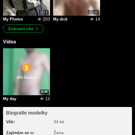
1
11
203
14
My Photos
My dick
Zobrazit vše
Videa
400 Žetonů
0:30
12
My day
Biografie modelky
Věk:
34 let
Zajímám se o:
Žena