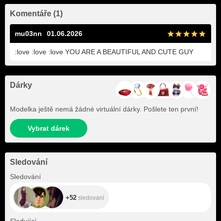
Komentáře (1)
mu03nn
01.06.2026
:love :love :love YOU ARE A BEAUTIFUL AND CUTE GUY
Dárky
Modelka ještě nemá žádné virtuální dárky. Pošlete ten první!
Vybrat dárek
Sledování
+52
Sledování
+52
sledovaní
+241