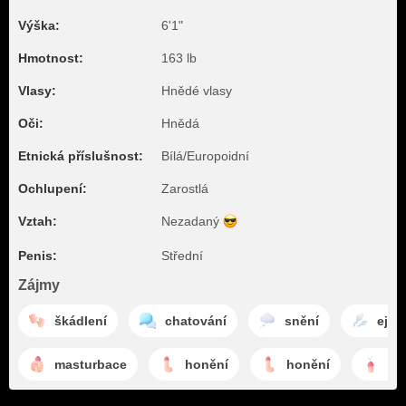
Výška:
6'1"
Hmotnost:
163 lb
Vlasy:
Hnědé vlasy
Oči:
Hnědá
Etnická příslušnost:
Bílá/Europoidní
Ochlupení:
Zarostlá
Vztah:
Nezadaný
Penis:
Střední
Zájmy
škádlení
chatování
snění
ejak
masturbace
honění
honění
ej