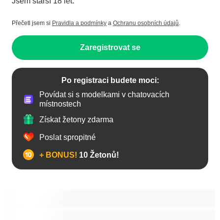
Jsem starší 18 let.
Přečetl jsem si
Pravidla a podmínky
a
Ochranu osobních údajů
.
Zaregistrovat se
Po registraci budete moci:
Povídat si s modelkami v chatovacích
místnostech
Získat žetony zdarma
Poslat spropitné
+ BONUS!
10 Žetonů!
Anál
Bisexuál