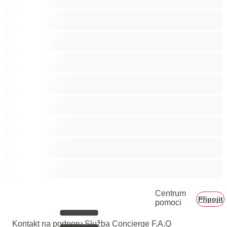
Gay
Heterosexuál
Medvědi
Nejlepší pro soukromý chat
Páry
Svalnaté holky
Velký penis
Vysoká škola
Centrum
Připojit
pomoci
Kontakt na podporu
Služba Concierge
F.A.Q