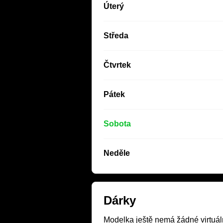
Úterý
Středa
Čtvrtek
Pátek
Sobota
Neděle
Dárky
Modelka ještě nemá žádné virtuáln