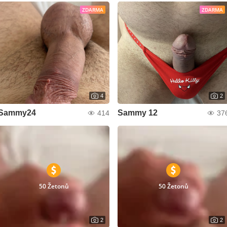
ZDARMA
ZDARMA
4
2
Sammy24
Sammy 12
414
37
50 Žetonů
50 Žetonů
2
2