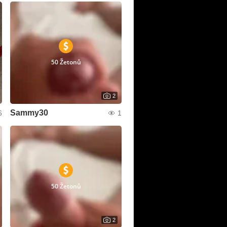
50 Žetonů
2
Sammy30
6
1
50 Žetonů
2