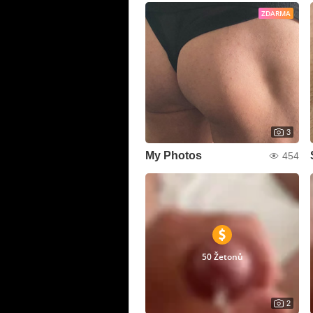
ZDARMA
3
My Photos
454
50 Žetonů
2