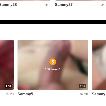
Sammy28
Sammy27
1
100 Žetonů
1:30
1:17
Sammy5
Sammy
23
28