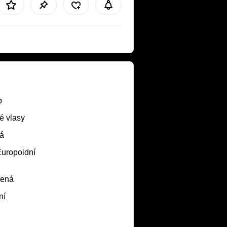
b
é vlasy
á
Europoidní
lená
ní