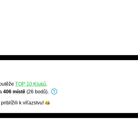
soutěže
TOP 10 Kluků
.
na
406 místě
(26 bodů).
priblížili k
víťazstvu!