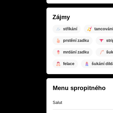
Zájmy
stříkání
tancován
prstění zadku
str
mrdání zadku
šuk
felace
šukání dild
Menu spropitného
Salut