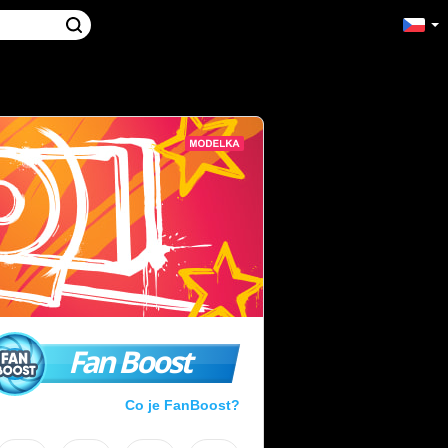
Fan Boost
Co je FanBoost?