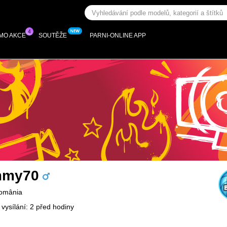
MO AKCE
SOUTĚŽE
PARNI-ONLINE APP
mmy70
România
 vysílání: 2 před hodiny