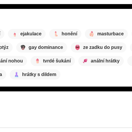
í
ejakulace
honění
masturbace
iptýz
gay dominance
ze zadku do pusy
ání nohou
tvrdé šukání
anální hrátky
a
hrátky s dildem