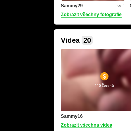
Sammy29
1
Zobrazit všechny fotografie
Videa
20
110 Žetonů
Sammy16
Zobrazit všechna videa