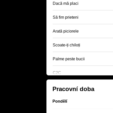
Dacă mă placi
Să fim prieteni
Arată piciorele
Scoate-ți chiloți
Palme peste bucii
C2C
Pracovní doba
Pondělí