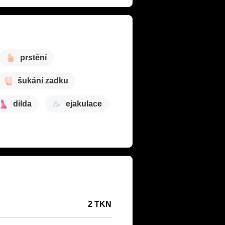
prstění
šukání zadku
dilda
ejakulace
2 TKN