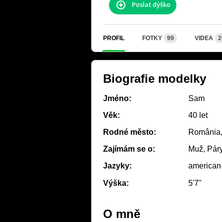
Poslat dýško
PROFIL
FOTKY
99
VIDEA
2
Biografie modelky
Jméno:
Sam
Věk:
40 let
Rodné město:
România
Zajímám se o:
Muž, Páry
Jazyky:
american
Výška:
5'7"
O mně