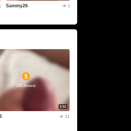
Sammy26
1
1
250 Žetonů
1:52
3
21