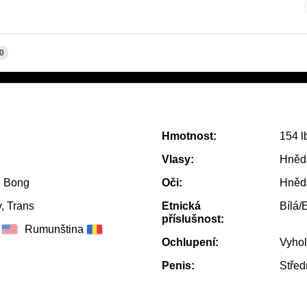
0
Hmotnost:
154 l
Vlasy:
Hněd
, Bong
Oči:
Hněd
, Trans
Etnická
Bílá/
příslušnost:
Rumunština
Ochlupení:
Vyho
Penis:
Střed