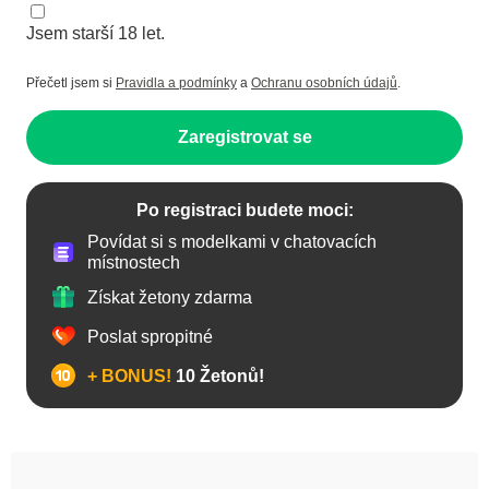
Jsem starší 18 let.
Přečetl jsem si
Pravidla a podmínky
a
Ochranu osobních údajů
.
Zaregistrovat se
Po registraci budete moci:
Povídat si s modelkami v chatovacích
místnostech
Získat žetony zdarma
Poslat spropitné
+ BONUS!
10 Žetonů!
Anál