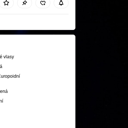
é vlasy
á
Europoidní
lená
ní