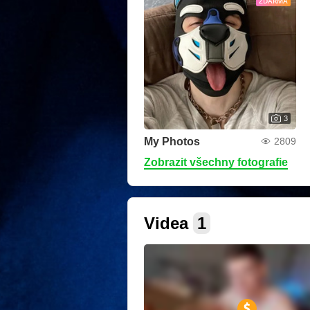
ZDARMA
3
My Photos
2809
Zobrazit všechny fotografie
Videa
1