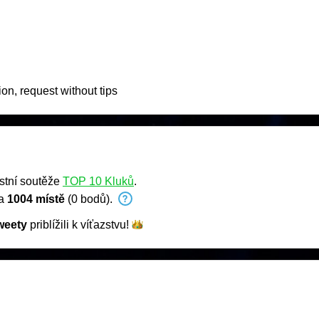
, request without tips
stní soutěže
TOP 10 Kluků
.
na
1004 místě
(0 bodů).
eety
priblížili k
víťazstvu!