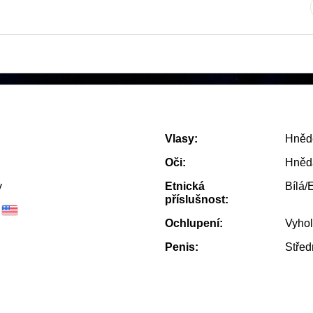
Vlasy:
Hněd
Oči:
Hněd
y
Etnická
Bílá/
příslušnost:
Ochlupení:
Vyho
Penis:
Střed