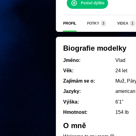
Poslat dýško
PROFIL
FOTKY
3
VIDEA
1
Biografie modelky
Jméno:
Vlad
Věk:
24 let
Zajímám se o:
Muž, Pár
Jazyky:
american
Výška:
6'1"
Hmotnost:
154 lb
O mně