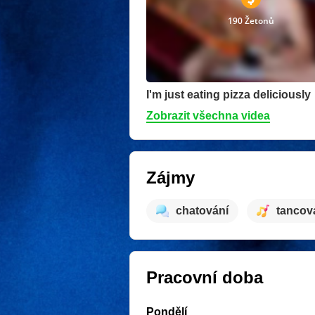
190 Žetonů
I'm just eating pizza deliciously
Zobrazit všechna videa
Zájmy
chatování
tancov
Pracovní doba
Pondělí