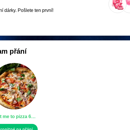
í dárky. Pošlete ten první!
m přání
Treat me to pizza 600 tok
ropitné na přání