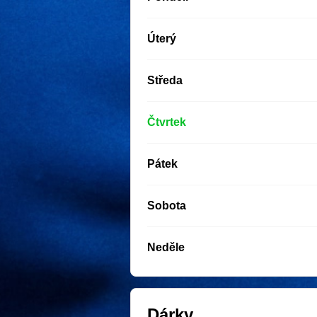
Úterý
Středa
Čtvrtek
Pátek
Sobota
Neděle
Dárky