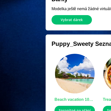
Modelka ještě nemá žádné virtuáln
Vybrat dárek
Puppy_Sweety
Sezna
Beach vacation 100,000 tok
Spropitné na přání
Sp