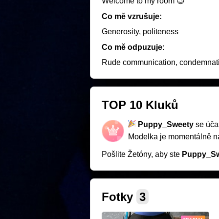
Welcome to my room 😉
Co mě vzrušuje:
Generosity, politeness
Co mě odpuzuje:
Rude communication, condemnation
TOP 10 Kluků
Puppy_Sweety
se úča
Modelka je momentálně 
Pošlite Žetóny, aby ste
Puppy_Sw
Fotky
3