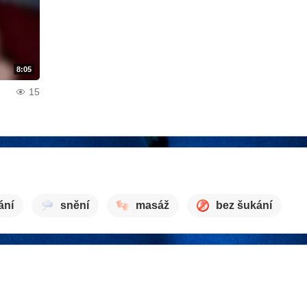
8:05
15
ání
snění
masáž
bez šukání